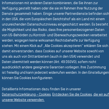
Informationen mit anderen Daten kombinieren, die Sie ihnen zur
Verfügung gestellt haben oder die sie im Rahmen Ihrer Nutzung der
Dienste gesammelt haben. Einige unserer Partnerdienste befinden sic
in den USA, die vom Europäischen Gerichtshof als ein Land mit einem
Zurück zur Hauptnavigation
unzureichenden Datenschutzniveau eingeschätzt werden. Es besteht
ZURÜCK INDUSTRIEN
die Möglichkeit und das Risiko, dass Ihre personenbezogenen Daten
von US-Behörden zu Kontroll- und Überwachungszwecken verarbeitet
werden, wogegen keine wirksamen Rechtsbehelfe zur Verfügung
stehen. Mit einem Klick auf „Alle Cookies akzeptieren“ erklären Sie sich
damit einverstanden, dass Cookies auf unserer Website sowohl von
Group Website
uns als auch von Drittanbietern (auch in den USA) verwendet und
SEMPERIT GROUP
Daten übermittelt werden können (Art. 49 DSGVO), sofern nicht
ausdrücklich andere geeignete Garantien vorliegen. Ihre Zustimmung
Business Divisionen
ist freiwillig und kann jederzeit widerrufen werden. In den Einstellungen
können Sie Cookies konfigurieren.
HOSES
FORM
Detaillierte Informationen dazu finden Sie in unserer
Datenschutzerklärung – Cookies
.
Entdecken Sie die Cookies, die wir auf
CONVEYOR BELTS
unserer Website verwenden.