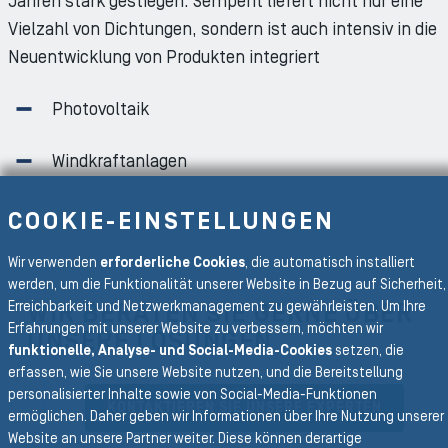
Jahren stark gestiegen. Semperit liefert nicht nur eine
Vielzahl von Dichtungen, sondern ist auch intensiv in die
Neuentwicklung von Produkten integriert
Photovoltaik
Windkraftanlagen
COOKIE-EINSTELLUNGEN
Wir verwenden
erforderliche Cookies
, die automatisch installiert
werden, um die Funktionalität unserer Website in Bezug auf Sicherheit,
Erreichbarkeit und Netzwerkmanagement zu gewährleisten. Um Ihre
WIR BERATEN SIE GERNE ÜBER
Erfahrungen mit unserer Website zu verbessern, möchten wir
UNSERE LÖSUNGEN
funktionelle, Analyse- und Social-Media-Cookies
setzen, die
erfassen, wie Sie unsere Website nutzen, und die Bereitstellung
personalisierter Inhalte sowie von Social-Media-Funktionen
KONTAKTIEREN SIE UNSERE EXPERTEN
ermöglichen. Daher geben wir Informationen über Ihre Nutzung unserer
Website an unsere Partner weiter. Diese können derartige