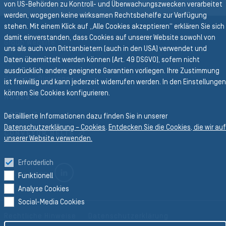
von US-Behörden zu Kontroll- und Überwachungszwecken verarbeitet
werden, wogegen keine wirksamen Rechtsbehelfe zur Verfügung
Zurück zur Hauptnavigation
stehen. Mit einem Klick auf „Alle Cookies akzeptieren“ erklären Sie sich
damit einverstanden, dass Cookies auf unserer Website sowohl von
Group Website
uns als auch von Drittanbietern (auch in den USA) verwendet und
Daten übermittelt werden können (Art. 49 DSGVO), sofern nicht
SEMPERIT GROUP
ausdrücklich andere geeignete Garantien vorliegen. Ihre Zustimmung
Business Divisionen
ist freiwillig und kann jederzeit widerrufen werden. In den Einstellungen
können Sie Cookies konfigurieren.
HOSES
FORM
Detaillierte Informationen dazu finden Sie in unserer
Datenschutzerklärung – Cookies
.
Entdecken Sie die Cookies, die wir auf
CONVEYOR BELTS
unserer Website verwenden.
Erforderlich
LINKEDIN
Follow us on
Funktionell
Analyse Cookies
Social-Media Cookies
Rechtliche Hinweise
Datenschutzerklärung