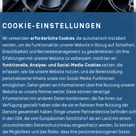
COOKIE-EINSTELLUNGEN
Wir verwenden
erforderliche Cookies
, die automatisch installiert
werden, um die Funktionalität unserer Website in Bezug auf Sicherheit,
Erreichbarkeit und Netzwerkmanagement zu gewährleisten. Um Ihre
Erfahrungen mit unserer Website zu verbessern, möchten wir
Dichtungen & Rahmen
funktionelle, Analyse- und Social-Media-Cookies
setzen, die
erfassen, wie Sie unsere Website nutzen, und die Bereitstellung
Mit unseren Produkten sind wir die ungeschlagene Referenz in
personalisierter Inhalte sowie von Social-Media-Funktionen
Sachen Schlagschutz und einer der europäischen Spezialisten für
ermöglichen. Daher geben wir Informationen über Ihre Nutzung unserer
Dichtungen für Bauelemente und die Industrie. Da wir ausschließlich
Website an unsere Partner weiter. Diese können derartige
im Auftrag fertigen, steht der Kunde voll im Fokus. Dadurch können
Informationen mit anderen Daten kombinieren, die Sie ihnen zur
wir optimal auf die jeweilige Anwendung eingehen und die
Verfügung gestellt haben oder die sie im Rahmen Ihrer Nutzung der
bestmögliche Lösung entwickeln.
Dienste gesammelt haben. Einige unserer Partnerdienste befinden sic
in den USA, die vom Europäischen Gerichtshof als ein Land mit einem
PRODUKTE ENTDECKEN
unzureichenden Datenschutzniveau eingeschätzt werden. Es besteht
die Möglichkeit und das Risiko, dass Ihre personenbezogenen Daten